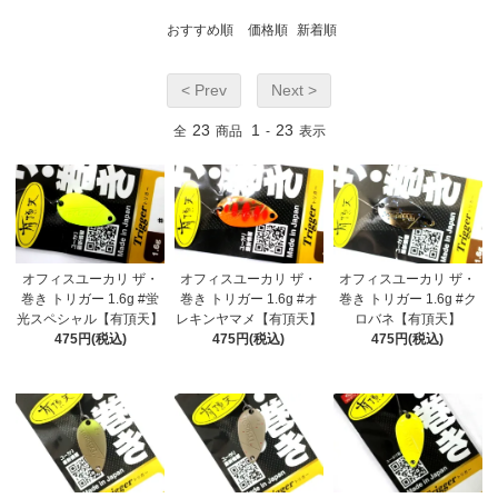
おすすめ順
価格順
新着順
< Prev
Next >
23
1
23
全
商品
-
表示
オフィスユーカリ ザ・
オフィスユーカリ ザ・
オフィスユーカリ ザ・
巻き トリガー 1.6g #蛍
巻き トリガー 1.6g #オ
巻き トリガー 1.6g #ク
光スペシャル【有頂天】
レキンヤマメ【有頂天】
ロバネ【有頂天】
475円(税込)
475円(税込)
475円(税込)