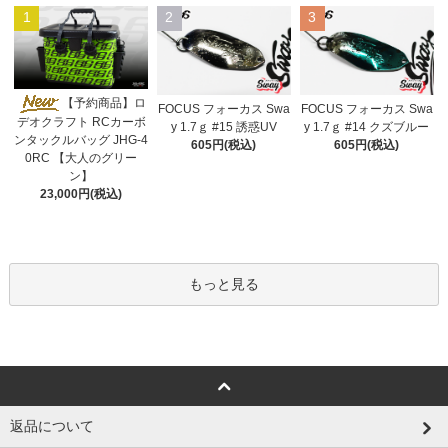
1
2
3
【予約商品】ロ
FOCUS フォーカス Swa
FOCUS フォーカス Swa
デオクラフト RCカーボ
y 1.7ｇ #15 誘惑UV
y 1.7ｇ #14 クズブルー
ンタックルバッグ JHG-4
605円(税込)
605円(税込)
0RC 【大人のグリー
ン】
23,000円(税込)
もっと見る
返品について