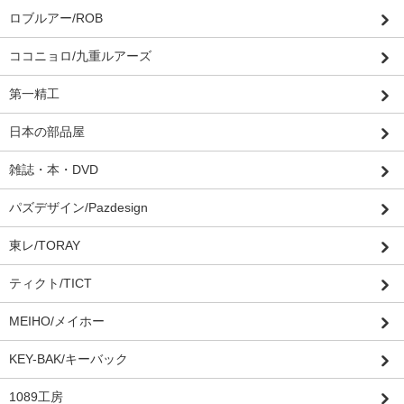
ロブルアー/ROB
ココニョロ/九重ルアーズ
第一精工
日本の部品屋
雑誌・本・DVD
パズデザイン/Pazdesign
東レ/TORAY
ティクト/TICT
MEIHO/メイホー
KEY-BAK/キーバック
1089工房