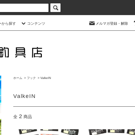
ーから探す
コンテンツ
メルマガ登録・解除
ホーム
>
フック
>
ValkeIN
ValkeIN
2
全
商品