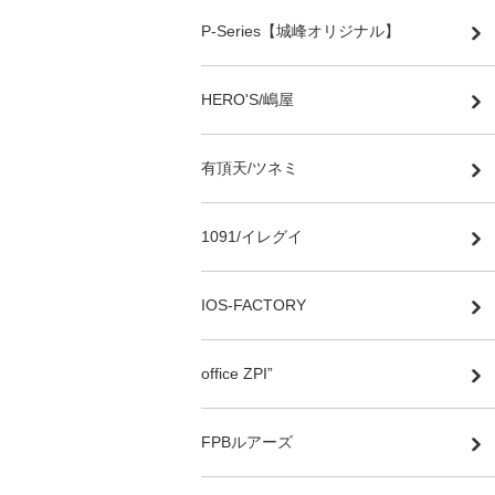
P-Series【城峰オリジナル】
HERO'S/嶋屋
有頂天/ツネミ
1091/イレグイ
IOS-FACTORY
office ZPI”
FPBルアーズ