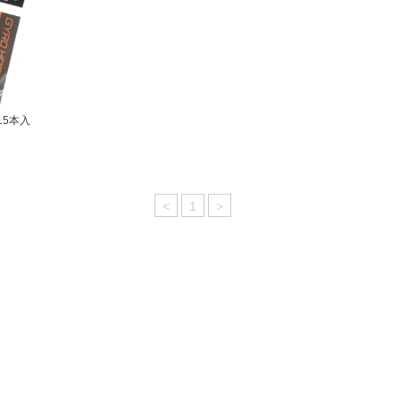
15本入
<
1
>