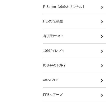
P-Series【城峰オリジナル】
HERO'S/嶋屋
有頂天/ツネミ
1091/イレグイ
IOS-FACTORY
office ZPI”
FPBルアーズ