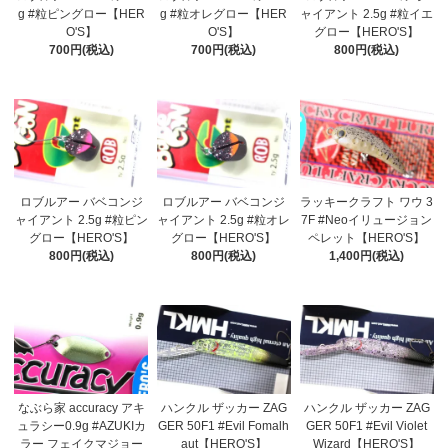
g #粒ピングロー【HER
g #粒オレグロー【HER
ャイアント 2.5g #粒イエ
O'S】
O'S】
グロー【HERO'S】
700円(税込)
700円(税込)
800円(税込)
ロブルアー バベコンジ
ロブルアー バベコンジ
ラッキークラフト ワウ 3
ャイアント 2.5g #粒ピン
ャイアント 2.5g #粒オレ
7F #Neoイリュージョン
グロー【HERO'S】
グロー【HERO'S】
ペレット【HERO'S】
800円(税込)
800円(税込)
1,400円(税込)
なぶら家 accuracy アキ
ハンクル ザッカー ZAG
ハンクル ザッカー ZAG
ュラシー0.9g #AZUKIカ
GER 50F1 #Evil Fomalh
GER 50F1 #Evil Violet
ラー フェイクマジョー
aut【HERO'S】
Wizard【HERO'S】