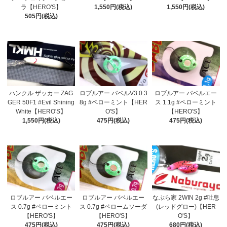
ラ【HERO'S】
1,550円(税込)
1,550円(税込)
505円(税込)
ハンクル ザッカー ZAG
ロブルアー バベルV3 0.3
ロブルアー バベルエー
GER 50F1 #Evil Shining
8g #ペローミント【HER
ス 1.1g #ペローミント
White【HERO'S】
O'S】
【HERO'S】
1,550円(税込)
475円(税込)
475円(税込)
ロブルアー バベルエー
ロブルアー バベルエー
なぶら家 2WIN 2g #吐息
ス 0.7g #ペローミント
ス 0.7g #ペロームソーダ
(レッドグロー)【HER
【HERO'S】
【HERO'S】
O'S】
475円(税込)
475円(税込)
680円(税込)