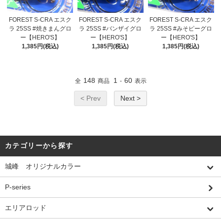
FOREST S-CRA エスク
FOREST S-CRA エスク
FOREST S-CRA エスク
ラ 25SS #焼きまんグロ
ラ 25SS #バンザイグロ
ラ 25SS #みそピーグロ
ー【HERO'S】
ー【HERO'S】
ー【HERO'S】
1,385円(税込)
1,385円(税込)
1,385円(税込)
148
1
60
全
商品
-
表示
< Prev
Next >
カテゴリーから探す
城峰 オリジナルカラー
P-series
エリアロッド