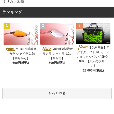
オリカラ図鑑
ランキング
1
2
3
【予約商品】ロ
ValkeIN/城峰オ
ValkeIN/城峰オ
デオクラフト RCカーボ
リカラ シャイラ 1.2g
リカラ シャイラ 1.2g
ンタックルバッグ JHG-4
【耕みかん】
【白粉桜】
0RC 【大人のグリー
600円(税込)
600円(税込)
ン】
23,000円(税込)
もっと見る