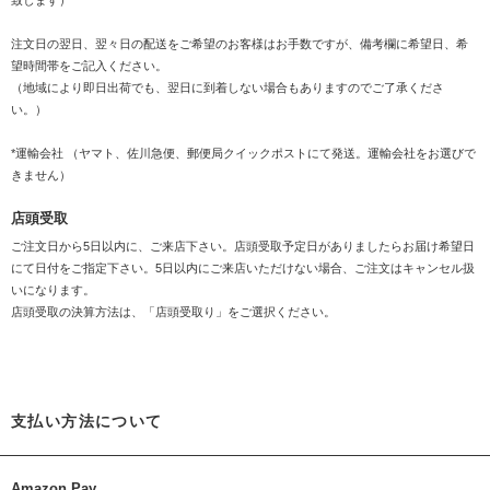
致します）
注文日の翌日、翌々日の配送をご希望のお客様はお手数ですが、備考欄に希望日、希
望時間帯をご記入ください。
（地域により即日出荷でも、翌日に到着しない場合もありますのでご了承くださ
い。）
*運輸会社 （ヤマト、佐川急便、郵便局クイックポストにて発送。運輸会社をお選びで
きません）
店頭受取
ご注文日から5日以内に、ご来店下さい。店頭受取予定日がありましたらお届け希望日
にて日付をご指定下さい。5日以内にご来店いただけない場合、ご注文はキャンセル扱
いになります。
店頭受取の決算方法は、「店頭受取り」をご選択ください。
支払い方法について
Amazon Pay