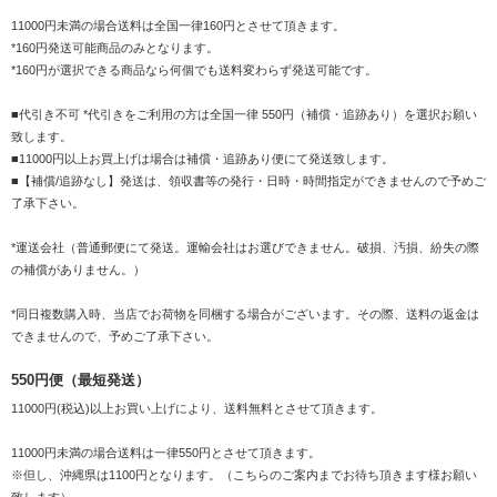
11000円未満の場合送料は全国一律160円とさせて頂きます。
*160円発送可能商品のみとなります。
*160円が選択できる商品なら何個でも送料変わらず発送可能です。
■代引き不可 *代引きをご利用の方は全国一律 550円（補償・追跡あり）を選択お願い
致します。
■11000円以上お買上げは場合は補償・追跡あり便にて発送致します。
■【補償/追跡なし】発送は、領収書等の発行・日時・時間指定ができませんので予めご
了承下さい。
*運送会社（普通郵便にて発送。運輸会社はお選びできません。破損、汚損、紛失の際
の補償がありません。）
*同日複数購入時、当店でお荷物を同梱する場合がございます。その際、送料の返金は
できませんので、予めご了承下さい。
550円便（最短発送）
11000円(税込)以上お買い上げにより、送料無料とさせて頂きます。
11000円未満の場合送料は一律550円とさせて頂きます。
※但し、沖縄県は1100円となります。（こちらのご案内までお待ち頂きます様お願い