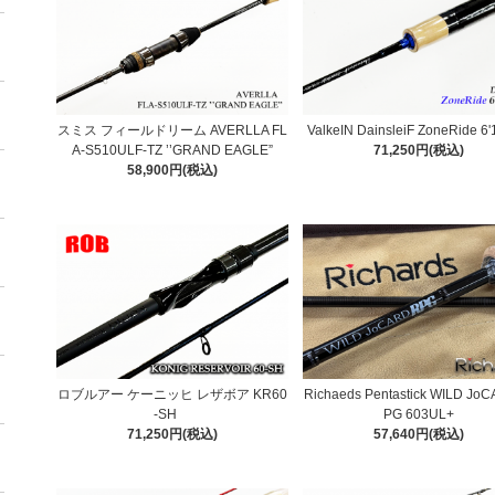
スミス フィールドリーム AVERLLA FL
ValkeIN DainsleiF ZoneRide 6
A-S510ULF-TZ ’’GRAND EAGLE”
71,250円(税込)
58,900円(税込)
ロブルアー ケーニッヒ レザボア KR60
Richaeds Pentastick WILD Jo
-SH
PG 603UL+
71,250円(税込)
57,640円(税込)