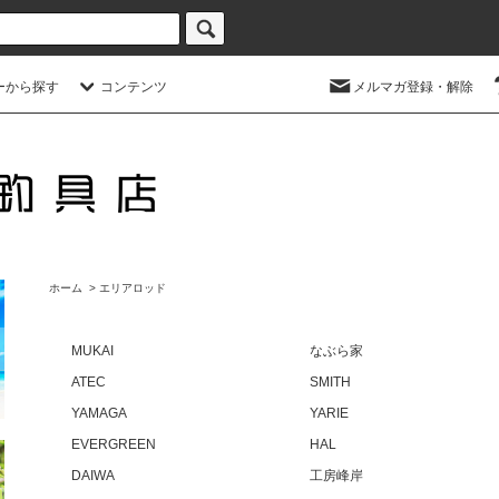
ーから探す
コンテンツ
メルマガ登録・解除
ホーム
>
エリアロッド
MUKAI
なぶら家
ATEC
SMITH
YAMAGA
YARIE
EVERGREEN
HAL
DAIWA
工房峰岸