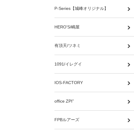
P-Series【城峰オリジナル】
HERO'S/嶋屋
有頂天/ツネミ
1091/イレグイ
IOS-FACTORY
office ZPI”
FPBルアーズ