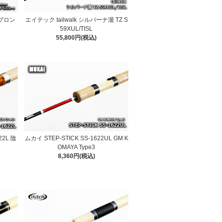
 ブロン
エイテック tailwalk シルバーナ瀧 TZ S
59XUL/TISL
55,800円(税込)
22L 陰
ムカイ STEP-STICK SS-1622UL GM K
OMAYA Type3
8,360円(税込)