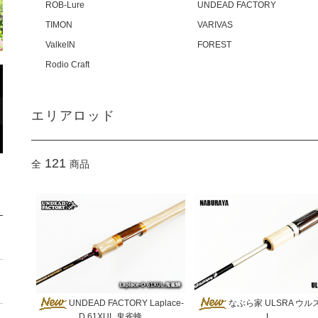
ROB-Lure
UNDEAD FACTORY
TIMON
VARIVAS
ValkeIN
FOREST
Rodio Craft
エリアロッド
121
全
商品
UNDEAD FACTORY Laplace-
なぶら家 ULSRA ウルス
D 61XUL 鬼雀蜂
L