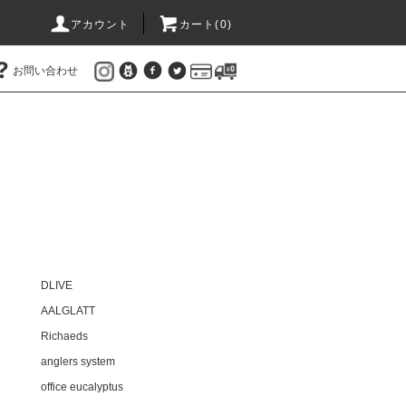
アカウント
カート(
0
)
お問い合わせ
DLIVE
AALGLATT
Richaeds
anglers system
office eucalyptus