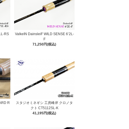
'1L-RS
ValkeIN DainsleiF WILD SENSE 6’2L-
F
71,250円(税込)
CARD R
スタジオミネギシ 工房峰岸 クロノタ
クト CT5112SL-K
41,195円(税込)