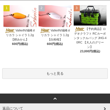
1
2
3
【予約商品】ロ
ValkeIN/城峰オ
ValkeIN/城峰オ
デオクラフト RCカーボ
リカラ シャイラ 1.2g
リカラ シャイラ 1.2g
ンタックルバッグ JHG-4
【耕みかん】
【白粉桜】
0RC 【大人のグリー
600円(税込)
600円(税込)
ン】
23,000円(税込)
もっと見る
返品について