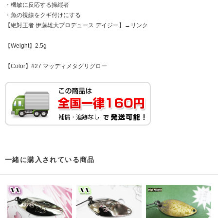
・機敏に反応する操縦者
・魚の視線をクギ付けにする
【絶対王者 伊藤雄大プロデュース デイジー】→
リンク
【Weight】2.5g
【Color】#27 マッディメタグリグロー
一緒に購入されている商品