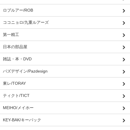
ロブルアー/ROB
ココニョロ/九重ルアーズ
第一精工
日本の部品屋
雑誌・本・DVD
パズデザイン/Pazdesign
東レ/TORAY
ティクト/TICT
MEIHO/メイホー
KEY-BAK/キーバック