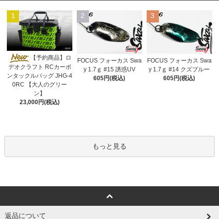
1
2
3
【予約商品】ロ
FOCUS フォーカス Swa
FOCUS フォーカス Swa
デオクラフト RCカーボ
y 1.7ｇ #15 誘惑UV
y 1.7ｇ #14 クズブルー
ンタックルバッグ JHG-4
605円(税込)
605円(税込)
0RC 【大人のグリー
ン】
23,000円(税込)
もっと見る
返品について