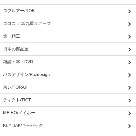
ロブルアー/ROB
ココニョロ/九重ルアーズ
第一精工
日本の部品屋
雑誌・本・DVD
パズデザイン/Pazdesign
東レ/TORAY
ティクト/TICT
MEIHO/メイホー
KEY-BAK/キーバック