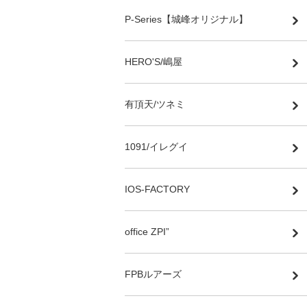
P-Series【城峰オリジナル】
HERO'S/嶋屋
有頂天/ツネミ
1091/イレグイ
IOS-FACTORY
office ZPI”
FPBルアーズ