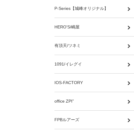
P-Series【城峰オリジナル】
HERO'S/嶋屋
有頂天/ツネミ
1091/イレグイ
IOS-FACTORY
office ZPI”
FPBルアーズ