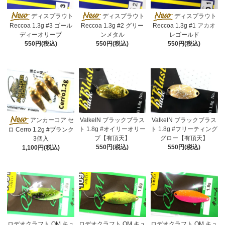
ディスプラウト
ディスプラウト
ディスプラウト
Reccoa 1.3g #3 ゴール
Reccoa 1.3g #2 グリー
Reccoa 1.3g #1 アカオ
ディーオリーブ
ンメタル
レゴールド
550円(税込)
550円(税込)
550円(税込)
アンカーコア セ
ValkeIN ブラックブラス
ValkeIN ブラックブラス
ト 1.8g #オイリーオリー
ト 1.8g #フリーティング
ロ Cerro 1.2g #ブランク
ブ【有頂天】
グロー【有頂天】
3個入
550円(税込)
550円(税込)
1,100円(税込)
ロデオクラフト QM キュ
ロデオクラフト QM キュ
ロデオクラフト QM キュ