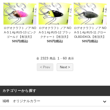
ロデオクラフト ノア NO
ロデオクラフト ノア NO
ロデオクラフト ノア NO
A-S 1.4g #US-13 ピンク
A-S 1.4g #US-12 ブラッ
A-S 1.4g #US-11 グロー
ゴールド【有頂天】
クチャート【有頂天】
OLBD/DKOL【有頂天】
505円(税込)
505円(税込)
505円(税込)
2323
1
60
全
商品
-
表示
< Prev
Next >
カテゴリーから探す
城峰 オリジナルカラー