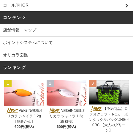
コール/KHOR
コンテンツ
店舗情報・マップ
ポイントシステムについて
オリカラ図鑑
ランキング
1
2
3
【予約商品】ロ
ValkeIN/城峰オ
ValkeIN/城峰オ
デオクラフト RCカーボ
リカラ シャイラ 1.2g
リカラ シャイラ 1.2g
ンタックルバッグ JHG-4
【耕みかん】
【白粉桜】
0RC 【大人のグリー
600円(税込)
600円(税込)
ン】