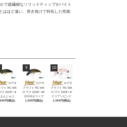
やかで超繊細なソリッドティップがバイト
とはほど遠い、突き抜けて特化した性能
9
10
ロデオ
ロデオ
ロデオ
フト RC WA
クラフト RC WA
クラフト RC WA
ワウ 33HF♪ #
H ワウ 33HF♪ #F
H ワウ 33HF♪ #
黒まんじゅう
OCUSオリーブ
クリアーピンク
,595円(税込)
1,595円(税込)
1,595円(税込)