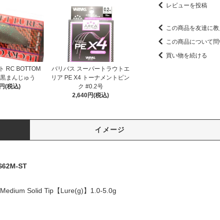
レビューを投稿
この商品を友達に教
この商品について問
買い物を続ける
RC BOTTOM
バリバス スーパートラウトエ
 #黒まんじゅう
リア PE X4 トーナメントピン
5円(税込)
ク #0.2号
2,640円(税込)
イメージ
62M-ST
edium Solid Tip【Lure(g)】1.0-5.0g