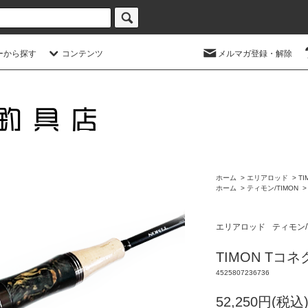
ーから探す
コンテンツ
メルマガ登録・解除
ホーム
>
エリアロッド
>
TI
ホーム
>
ティモン/TIMON
エリアロッド
ティモン/
TIMON Tコネ
4525807236736
52,250円(税込