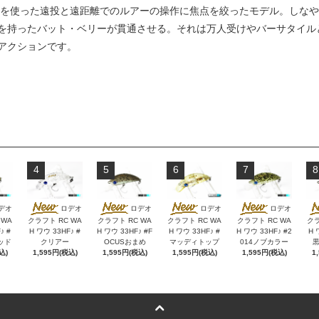
ンを使った遠投と遠距離でのルアーの操作に焦点を絞ったモデル。しな
を持ったバット・ベリーが貫通させる。それは万人受けやバーサタイル
アクションです。
4
5
6
7
8
デオ
ロデオ
ロデオ
ロデオ
ロデオ
 WA
クラフト RC WA
クラフト RC WA
クラフト RC WA
クラフト RC WA
クラ
♪ #
H ワウ 33HF♪ #
H ワウ 33HF♪ #F
H ワウ 33HF♪ #
H ワウ 33HF♪ #2
H 
ッド
クリアー
OCUSおまめ
マッディトップ
014ノブカラー
込)
1,595円(税込)
1,595円(税込)
1,595円(税込)
1,595円(税込)
1