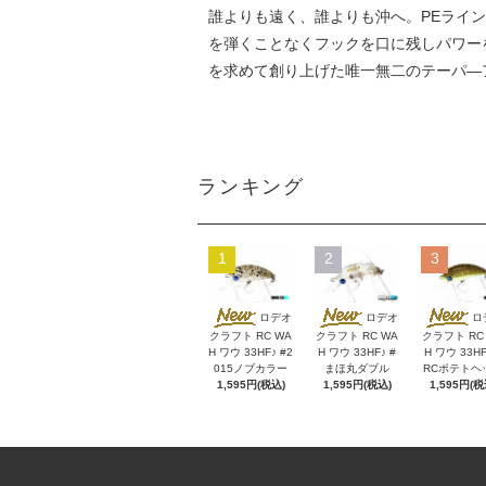
誰よりも遠く、誰よりも沖へ。PEライ
を弾くことなくフックを口に残しパワー
を求めて創り上げた唯一無二のテーパ―
ランキング
1
2
3
ロデオ
ロデオ
ロ
クラフト RC WA
クラフト RC WA
クラフト RC
H ワウ 33HF♪ #2
H ワウ 33HF♪ #
H ワウ 33HF
015ノブカラー
まほ丸ダブル
RCポテトヘ
1,595円(税込)
1,595円(税込)
1,595円(税