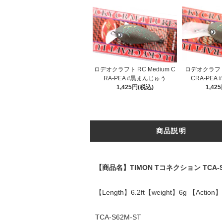
ロデオクラフト RC Medium C
ロデオクラフト 
RA-PEA #黒まんじゅう
CRA-PEA
1,425円(税込)
1,42
商品説明
【商品名】TIMON Tコネクション TCA-S
【Length】6.2ft【weight】6g 【Action】M
TCA-S62M-ST