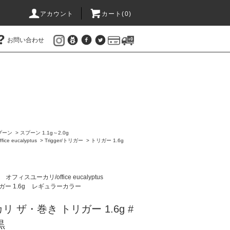
アカウント
カート(
0
)
お問い合わせ
プーン
>
スプーン 1.1g～2.0g
e eucalyptus
>
Trigger/トリガー
>
トリガー 1.6g
ン
オフィスユーカリ/office eucalyptus
ー 1.6g
レギュラーカラー
 ザ・巻き トリガー 1.6g #
黒