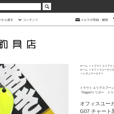
ーから探す
コンテンツ
メルマガ登録・解除
ホーム
>
トラウト エリアス
ホーム
>
オフィスユーカリ/offic
>
レギュラーカラー
トラウト エリアスプー
Trigger/トリガー
トリガ
オフィスユーカリ
G07 チャート