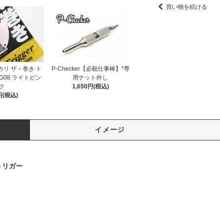
買い物を続ける
リ ザ・巻き ト
P-Checker【必殺仕事棒】*専
#G08 ライトピン
用ナット外し
ク
1,650円(税込)
円(税込)
イメージ
トリガー