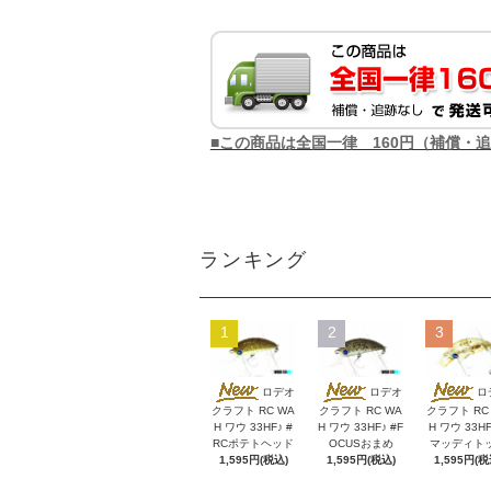
■この商品は全国一律 160円（補償・
ランキング
1
2
3
ロデオ
ロデオ
ロ
クラフト RC WA
クラフト RC WA
クラフト RC
H ワウ 33HF♪ #
H ワウ 33HF♪ #F
H ワウ 33HF
RCポテトヘッド
OCUSおまめ
マッディト
1,595円(税込)
1,595円(税込)
1,595円(税