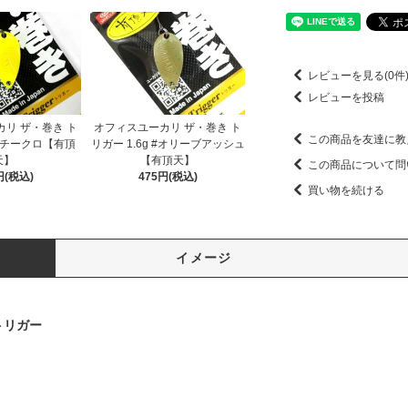
レビューを見る(0件
レビューを投稿
リ ザ・巻き ト
オフィスユーカリ ザ・巻き ト
この商品を友達に教
 #チークロ【有頂
リガー 1.6g #オリーブアッシュ
天】
【有頂天】
この商品について問
円(税込)
475円(税込)
買い物を続ける
イメージ
トリガー