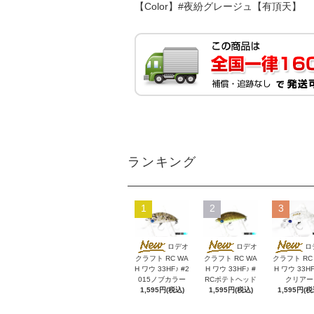
【Color】#夜紛グレージュ【有頂天】
ランキング
1
2
3
ロデオ
ロデオ
ロ
クラフト RC WA
クラフト RC WA
クラフト RC
H ワウ 33HF♪ #2
H ワウ 33HF♪ #
H ワウ 33HF
015ノブカラー
RCポテトヘッド
クリアー
1,595円(税込)
1,595円(税込)
1,595円(税