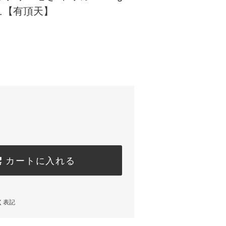
ュ【有頂天】
カートに入れる
く表記