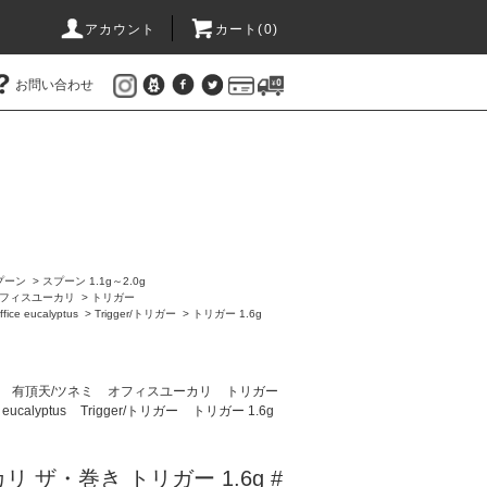
アカウント
カート(
0
)
お問い合わせ
プーン
>
スプーン 1.1g～2.0g
フィスユーカリ
>
トリガー
e eucalyptus
>
Trigger/トリガー
>
トリガー 1.6g
ン
有頂天/ツネミ
オフィスユーカリ
トリガー
ucalyptus
Trigger/トリガー
トリガー 1.6g
 ザ・巻き トリガー 1.6g #