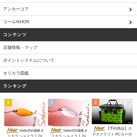
アンカーコア
コール/KHOR
コンテンツ
店舗情報・マップ
ポイントシステムについて
オリカラ図鑑
ランキング
1
2
3
【予約商品】ロ
ValkeIN/城峰オ
ValkeIN/城峰オ
デオクラフト RCカーボ
リカラ シャイラ 1.2g
リカラ シャイラ 1.2g