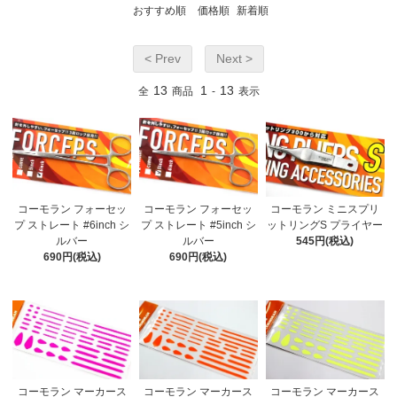
おすすめ順
価格順
新着順
< Prev
Next >
13
1
13
全
商品
-
表示
コーモラン フォーセッ
コーモラン フォーセッ
コーモラン ミニスプリ
プ ストレート #6inch シ
プ ストレート #5inch シ
ットリングS プライヤー
ルバー
ルバー
545円(税込)
690円(税込)
690円(税込)
コーモラン マーカース
コーモラン マーカース
コーモラン マーカース