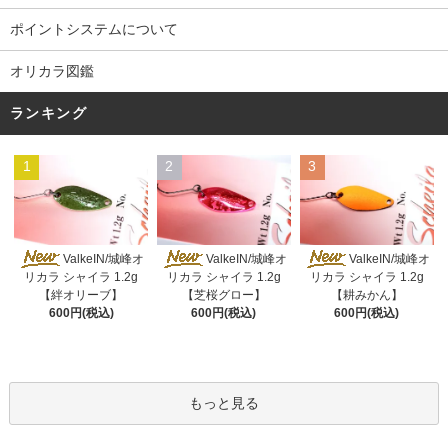
ポイントシステムについて
オリカラ図鑑
ランキング
1
2
3
ValkeIN/城峰オ
ValkeIN/城峰オ
ValkeIN/城峰オ
リカラ シャイラ 1.2g
リカラ シャイラ 1.2g
リカラ シャイラ 1.2g
【絆オリーブ】
【芝桜グロー】
【耕みかん】
600円(税込)
600円(税込)
600円(税込)
もっと見る