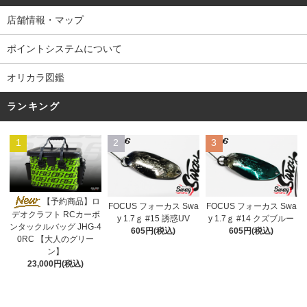
店舗情報・マップ
ポイントシステムについて
オリカラ図鑑
ランキング
1
2
3
【予約商品】ロ
FOCUS フォーカス Swa
FOCUS フォーカス Swa
デオクラフト RCカーボ
y 1.7ｇ #15 誘惑UV
y 1.7ｇ #14 クズブルー
ンタックルバッグ JHG-4
605円(税込)
605円(税込)
0RC 【大人のグリー
ン】
23,000円(税込)