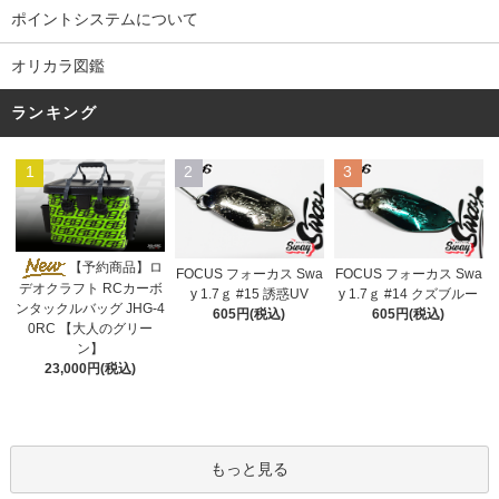
ポイントシステムについて
オリカラ図鑑
ランキング
1
2
3
【予約商品】ロ
FOCUS フォーカス Swa
FOCUS フォーカス Swa
デオクラフト RCカーボ
y 1.7ｇ #15 誘惑UV
y 1.7ｇ #14 クズブルー
ンタックルバッグ JHG-4
605円(税込)
605円(税込)
0RC 【大人のグリー
ン】
23,000円(税込)
もっと見る