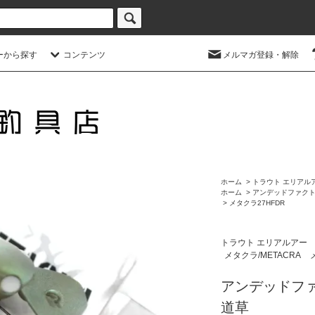
ーから探す
コンテンツ
メルマガ登録・解除
ホーム
>
トラウト エリアル
ホーム
>
アンデッドファクトリー
>
メタクラ27HFDR
トラウト エリアルアー
メタクラ/METACRA
アンデッドファク
道草