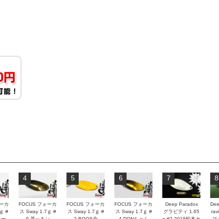
4
5
6
7
8
ォーカ
FOCUS フォーカ
FOCUS フォーカ
FOCUS フォーカ
Deep Paradox
Dee
ｇ #
ス Sway 1.7ｇ #
ス Sway 1.7ｇ #
ス Sway 1.7ｇ #
グラビティ 1.65
rav
ルー
9 茶ッキン
2 BOOS金
4 DONちゃん
g #2 2018松本カ
マ