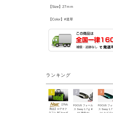
【Size】27ｍｍ
【Color】#道草
ランキング
1
2
3
【予約
FOCUS フォーカ
FOCUS フ
商品】ロデオク
ス Sway 1.7ｇ #
ス Sway 1.7
ラフト RCカーボ
15 誘惑UV
14 クズブ