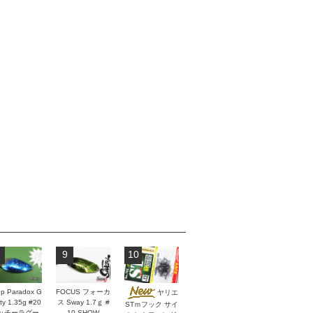
9
10
p Paradox G
FOCUS フォーカ
ヤリエ
ity 1.35g #20
ス Sway 1.7ｇ #
STｍフック サイ
ッチーラグー
10 SHOW