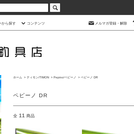
ーから探す
コンテンツ
メルマガ登録・解除
ホーム
>
ティモン/TIMON
>
Pepino/ペピーノ
>
ペピーノ DR
ペピーノ DR
11
全
商品