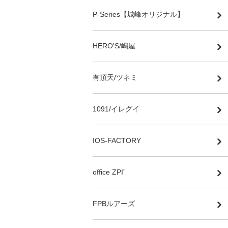
P-Series【城峰オリジナル】
HERO'S/嶋屋
有頂天/ツネミ
1091/イレグイ
IOS-FACTORY
office ZPI”
FPBルアーズ