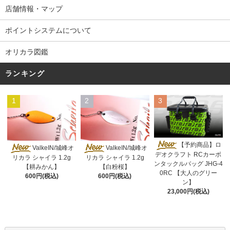
店舗情報・マップ
ポイントシステムについて
オリカラ図鑑
ランキング
1
2
3
【予約商品】ロ
ValkeIN/城峰オ
ValkeIN/城峰オ
デオクラフト RCカーボ
リカラ シャイラ 1.2g
リカラ シャイラ 1.2g
ンタックルバッグ JHG-4
【耕みかん】
【白粉桜】
0RC 【大人のグリー
600円(税込)
600円(税込)
ン】
23,000円(税込)