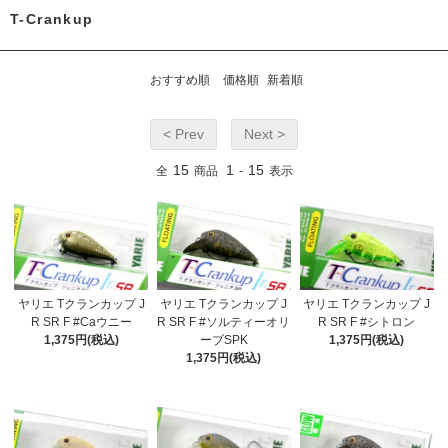
T-Crankup
おすすめ順
価格順
新着順
< Prev
Next >
15
1
15
全
商品
-
表示
ヤリエ Tクランカップ J
ヤリエ Tクランカップ J
ヤリエ Tクランカップ J
R SR F #Caウニー
R SR F #ソルティーオリ
R SR F #シトロン
1,375円(税込)
ーブSPK
1,375円(税込)
1,375円(税込)