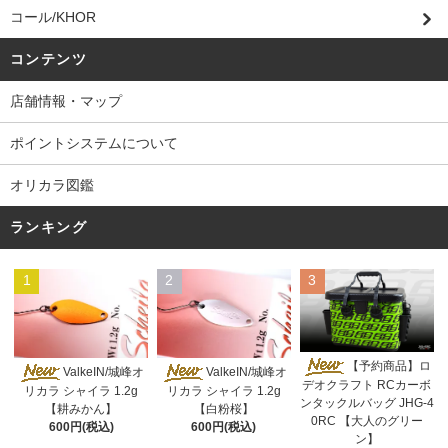
コール/KHOR
コンテンツ
店舗情報・マップ
ポイントシステムについて
オリカラ図鑑
ランキング
1
2
3
【予約商品】ロ
ValkeIN/城峰オ
ValkeIN/城峰オ
デオクラフト RCカーボ
リカラ シャイラ 1.2g
リカラ シャイラ 1.2g
ンタックルバッグ JHG-4
【耕みかん】
【白粉桜】
0RC 【大人のグリー
600円(税込)
600円(税込)
ン】