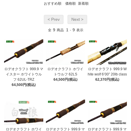
おすすめ順
価格順
新着順
< Prev
Next >
9
1
9
全
商品
-
表示
ロデオクラフト 999.9 マ
ロデオクラフト ホワイ
ロデオクラフト 999.9 W
イスター ホワイトウル
トウルフ 62LS
hite wolf 6’00” 20lb class
フ 62UL-TRZ
64,500円(税込)
62,370円(税込)
64,500円(税込)
ロデオクラフト ホワイ
ロデオクラフト 999.9 マ
ロデオクラフト 999.9 マ