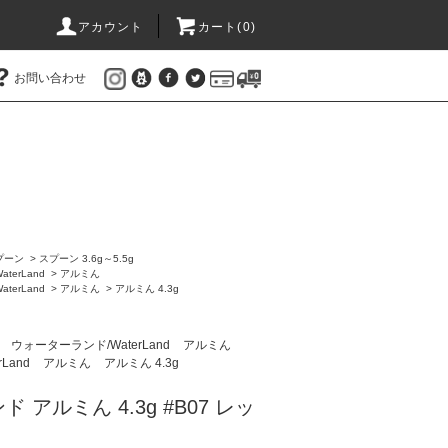
アカウント
カート(
0
)
お問い合わせ
プーン
>
スプーン 3.6g～5.5g
terLand
>
アルミん
terLand
>
アルミん
>
アルミん 4.3g
ン
ウォーターランド/WaterLand
アルミん
Land
アルミん
アルミん 4.3g
 アルミん 4.3g #B07 レッ