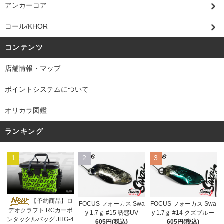
アンカーコア
コール/KHOR
コンテンツ
店舗情報・マップ
ポイントシステムについて
オリカラ図鑑
ランキング
1
2
3
【予約商品】ロ
FOCUS フォーカス Swa
FOCUS フォーカス Swa
デオクラフト RCカーボ
y 1.7ｇ #15 誘惑UV
y 1.7ｇ #14 クズブルー
ンタックルバッグ JHG-4
605円(税込)
605円(税込)