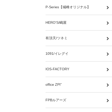
P-Series【城峰オリジナル】
HERO'S/嶋屋
有頂天/ツネミ
1091/イレグイ
IOS-FACTORY
office ZPI”
FPBルアーズ