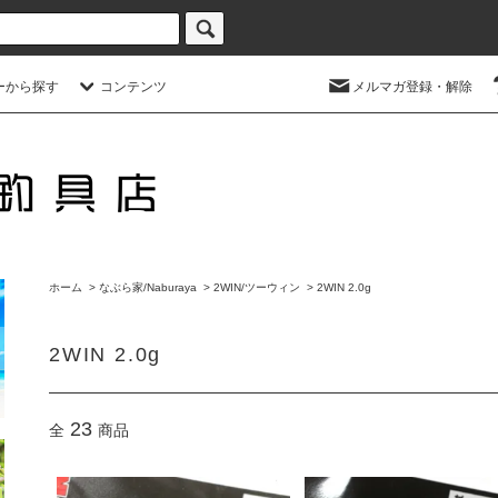
ーから探す
コンテンツ
メルマガ登録・解除
ホーム
>
なぶら家/Naburaya
>
2WIN/ツーウィン
>
2WIN 2.0g
2WIN 2.0g
23
全
商品