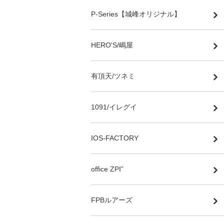
P-Series【城峰オリジナル】
HERO'S/嶋屋
有頂天/ツネミ
1091/イレグイ
IOS-FACTORY
office ZPI”
FPBルアーズ