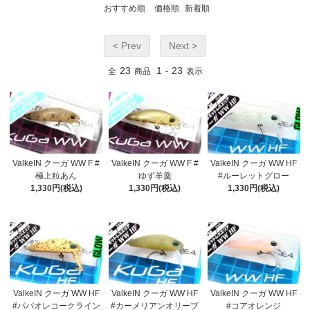
おすすめ順
価格順
新着順
< Prev
Next >
23
1
23
全
商品
-
表示
ValkeIN クーガ WW F #
ValkeIN クーガ WW F #
ValkeIN クーガ WW HF
極上粒あん
ゆず羊羹
#ルーレットグロー
1,330円(税込)
1,330円(税込)
1,330円(税込)
ValkeIN クーガ WW HF
ValkeIN クーガ WW HF
ValkeIN クーガ WW HF
#パパオレコークライン
#カーメリアンオリーブ
#コアオレンジ