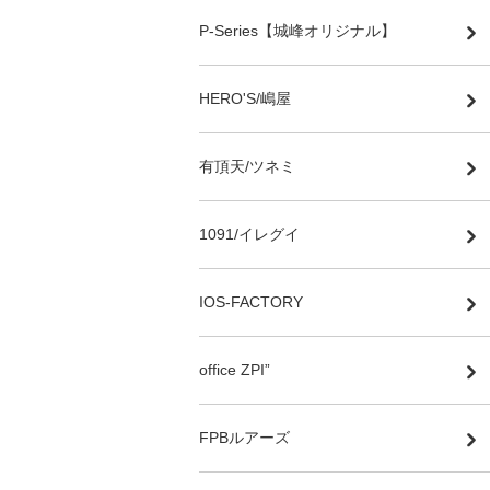
P-Series【城峰オリジナル】
HERO'S/嶋屋
有頂天/ツネミ
1091/イレグイ
IOS-FACTORY
office ZPI”
FPBルアーズ