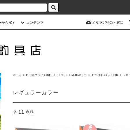
ーから探す
コンテンツ
メルマガ登録・解除
ホーム
>
ロデオクラフト/RODIO CRAFT
>
MOCA/モカ
>
モカ DR SS 2HOOK
>
レギ
レギュラーカラー
11
全
商品