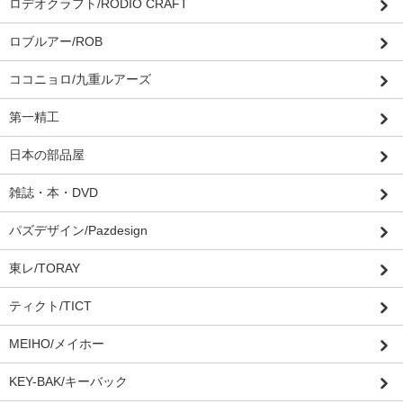
ロデオクラフト/RODIO CRAFT
ロブルアー/ROB
ココニョロ/九重ルアーズ
第一精工
日本の部品屋
雑誌・本・DVD
パズデザイン/Pazdesign
東レ/TORAY
ティクト/TICT
MEIHO/メイホー
KEY-BAK/キーバック