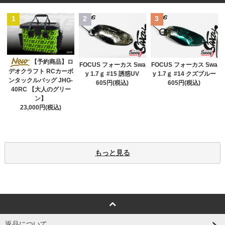
1
2
3
【予約商品】ロ
FOCUS フォーカス Swa
FOCUS フォーカス Swa
デオクラフト RCカーボ
y 1.7ｇ #15 誘惑UV
y 1.7ｇ #14 クズブルー
ンタックルバッグ JHG-
605円(税込)
605円(税込)
40RC 【大人のグリー
ン】
23,000円(税込)
もっと見る
返品について