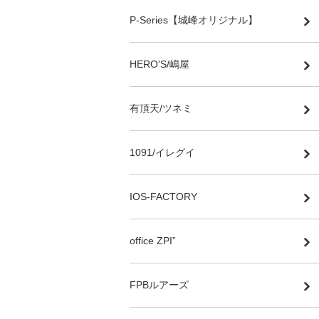
P-Series【城峰オリジナル】
HERO'S/嶋屋
有頂天/ツネミ
1091/イレグイ
IOS-FACTORY
office ZPI”
FPBルアーズ