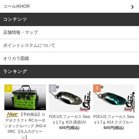
コール/KHOR
コンテンツ
店舗情報・マップ
ポイントシステムについて
オリカラ図鑑
ランキング
1
2
3
【予約商品】ロ
FOCUS フォーカス Swa
FOCUS フォーカス Swa
デオクラフト RCカーボ
y 1.7ｇ #15 誘惑UV
y 1.7ｇ #14 クズブルー
ンタックルバッグ JHG-4
605円(税込)
605円(税込)
0RC 【大人のグリー
ン】