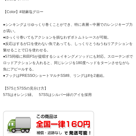
【Color】#胡麻塩グロー
●シンキングよりゆっくり巻くことができ、特に表層～中層でのレンジキープ力
が高い。
●ゆっくり巻いてもアクションを損なわずボトムトレースが可能。
●反応はするが口を使わない魚であっても、しっくりとうねうねリアクションを
魅せることで口を使わせる。
●57S同様に和田FSが提唱するシェイキングメソッドにも対応。スローテンポで
ロッドアクションを入れると、同じレンジを180度ヘッドをターンさせながら
魚にアピールする。
●フックはPRESSOショートマルチSS#8、リングは#を2連結。
【57Sと57SSの見分け方】
57Sはオレンジ緑。 57SSはシルバー緑のアイを採用