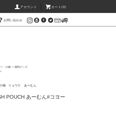
アカウント
カート(
0
)
お問い合わせ
リー・小物
>
便利グッズ
ん
小物
リョウケ
あーむん
SH POUCH あーむん#コヨー