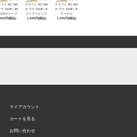
フト RC WA
クラフト RC WA
クラフト RC WA
ウ 33HF♪ #F
H ワウ 33HF♪ #
H ワウ 33HF♪ #
CUSオリーブ
クリアーピンク
ラーテル
,595円(税込)
1,595円(税込)
1,595円(税込)
マイアカウント
カートを見る
お問い合わせ