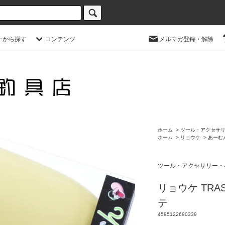
ーから探す
コンテンツ
メルマガ登録・解除
ホーム
>
ツール・アクセサ
ホーム
>
リョウケ
>
あーむ
ツール・アクセサリー・
リョウケ TRA
テ
4595122690339