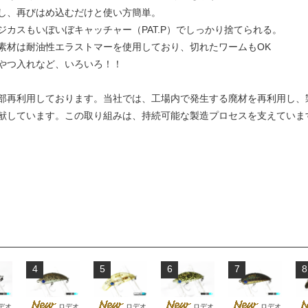
し、再びはめ込むだけと使い方簡単。
カスもいぼいぼキャッチャー（PAT.P）でしっかり捨てられる。
素材は耐油性エラストマーを使用しており、切れたワームもOK
やつ入れなど、いろいろ！！
部再利用しております。当社では、工場内で発生する廃材を再利用し、
献しています。この取り組みは、持続可能な製造プロセスを支えていま
4
5
6
7
8
デオ
ロデオ
ロデオ
ロデオ
ロデオ