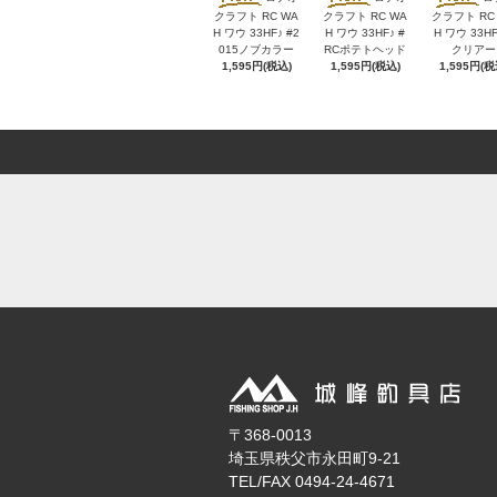
クラフト RC WA
クラフト RC WA
クラフト RC
H ワウ 33HF♪ #2
H ワウ 33HF♪ #
H ワウ 33HF
015ノブカラー
RCポテトヘッド
クリアー
1,595円(税込)
1,595円(税込)
1,595円(税
〒368-0013
埼玉県秩父市永田町9-21
TEL/FAX 0494-24-4671