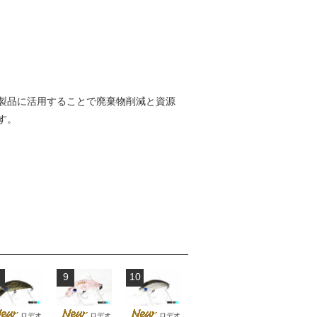
製品に活用することで廃棄物削減と資源
す。
9
10
ロデオ
ロデオ
ロデオ