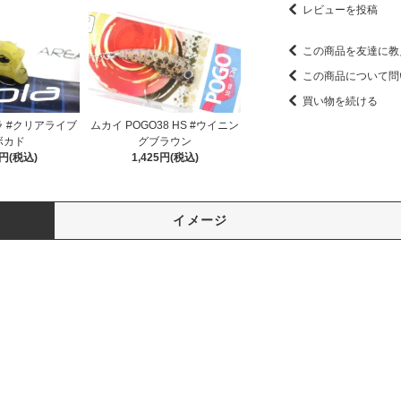
レビューを投稿
この商品を友達に教
この商品について問
買い物を続ける
オラ #クリアライブ
ムカイ POGO38 HS #ウイニン
ボカド
グブラウン
0円(税込)
1,425円(税込)
イメージ