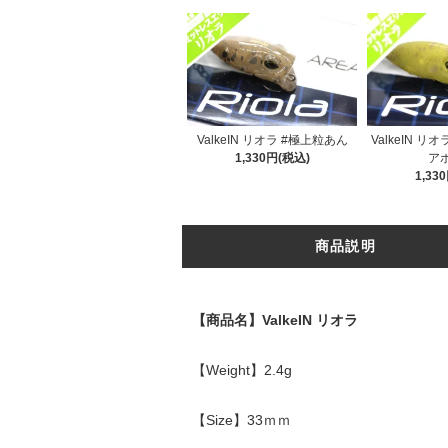
ValkeIN リオラ #極上粒あん
ValkeIN リ
1,330円(税込)
ア
1,33
商品説明
【商品名】ValkeIN リオラ
【Weight】2.4g
【Size】33ｍｍ