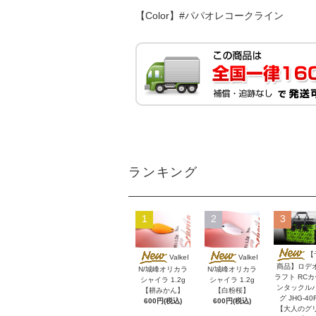
【Color】#パパオレコークライン
ランキング
1
2
3
【
ValkeI
ValkeI
商品】ロデ
N/城峰オリカラ
N/城峰オリカラ
ラフト RC
シャイラ 1.2g
シャイラ 1.2g
ンタックル
【耕みかん】
【白粉桜】
グ JHG-40
600円(税込)
600円(税込)
【大人のグ