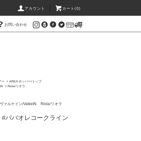
アカウント
カート(
0
)
お問い合わせ
アー
>
AREA ポッパー/トップ
IN
>
Riola/リオラ
ヴァルケイン/ValkeIN
Riola/リオラ
リオラ #パパオレコークライン