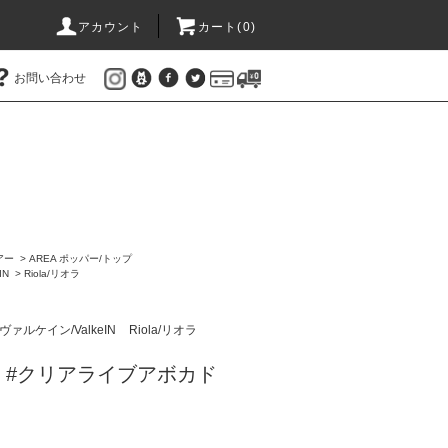
アカウント
カート(
0
)
お問い合わせ
アー
>
AREA ポッパー/トップ
IN
>
Riola/リオラ
ヴァルケイン/ValkeIN
Riola/リオラ
リオラ #クリアライブアボカド