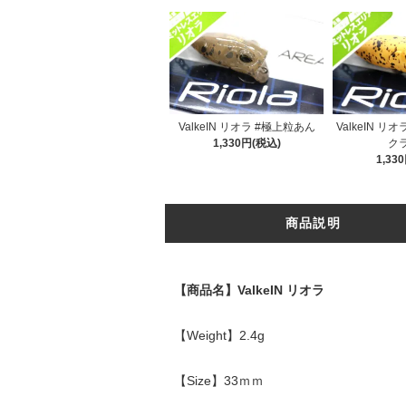
ValkeIN リオラ #極上粒あん
ValkeIN リ
1,330円(税込)
ク
1,33
商品説明
【商品名】ValkeIN リオラ
【Weight】2.4g
【Size】33ｍｍ