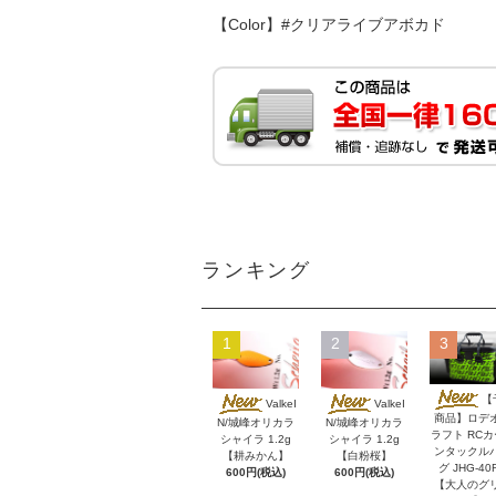
【Color】#クリアライブアボカド
ランキング
1
2
3
【
ValkeI
ValkeI
商品】ロデ
N/城峰オリカラ
N/城峰オリカラ
ラフト RC
シャイラ 1.2g
シャイラ 1.2g
ンタックル
【耕みかん】
【白粉桜】
グ JHG-40
600円(税込)
600円(税込)
【大人のグ