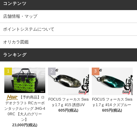
コンテンツ
店舗情報・マップ
ポイントシステムについて
オリカラ図鑑
ランキング
1
2
3
【予約商品】ロ
FOCUS フォーカス Swa
FOCUS フォーカス Swa
デオクラフト RCカーボ
y 1.7ｇ #15 誘惑UV
y 1.7ｇ #14 クズブルー
ンタックルバッグ JHG-4
605円(税込)
605円(税込)
0RC 【大人のグリー
ン】
23,000円(税込)