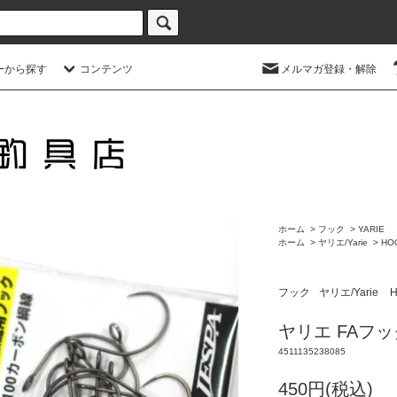
ーから探す
コンテンツ
メルマガ登録・解除
ホーム
>
フック
>
YARIE
ホーム
>
ヤリエ/Yarie
>
HO
フック
ヤリエ/Yarie
ヤリエ FAフック
4511135238085
450円(税込)