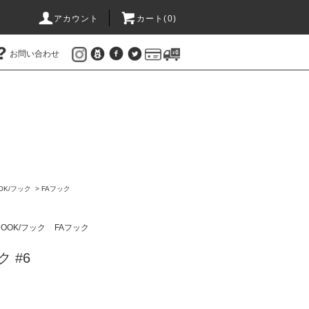
アカウント
カート(
0
)
お問い合わせ
OK/フック
>
FAフック
HOOK/フック
FAフック
 #6