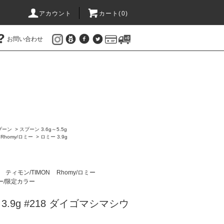
アカウント
カート(
0
)
お問い合わせ
プーン
>
スプーン 3.6g～5.5g
>
Rhomy/ロミー
>
ロミー 3.9g
ン
ティモン/TIMON
Rhomy/ロミー
ー/限定カラー
 3.9g #218 ダイゴマシマシウ