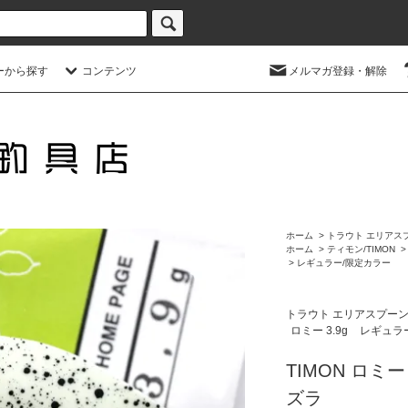
ーから探す
コンテンツ
メルマガ登録・解除
ホーム
>
トラウト エリアス
ホーム
>
ティモン/TIMON
>
レギュラー/限定カラー
トラウト エリアスプー
ロミー 3.9g
レギュラ
TIMON ロミー
ズラ