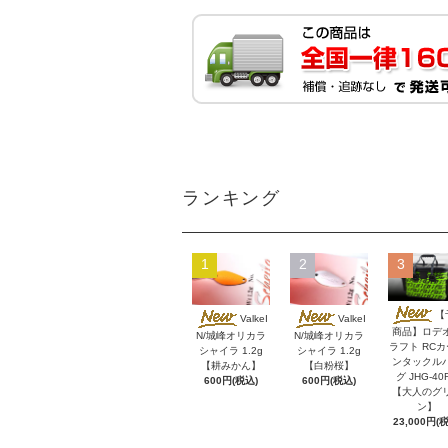
ランキング
1
2
3
【
ValkeI
ValkeI
商品】ロデ
N/城峰オリカラ
N/城峰オリカラ
ラフト RC
シャイラ 1.2g
シャイラ 1.2g
ンタックル
【耕みかん】
【白粉桜】
グ JHG-40
600円(税込)
600円(税込)
【大人のグ
ン】
23,000円(