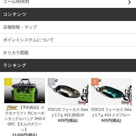
コール/KHOR
コンテンツ
店舗情報・マップ
ポイントシステムについて
オリカラ図鑑
ランキング
1
2
3
【予約商品】ロ
FOCUS フォーカス Swa
FOCUS フォーカス Swa
デオクラフト RCカーボ
y 1.7ｇ #15 誘惑UV
y 1.7ｇ #14 クズブルー
ンタックルバッグ JHG-4
605円(税込)
605円(税込)
0RC 【大人のグリー
ン】
23,000円(税込)