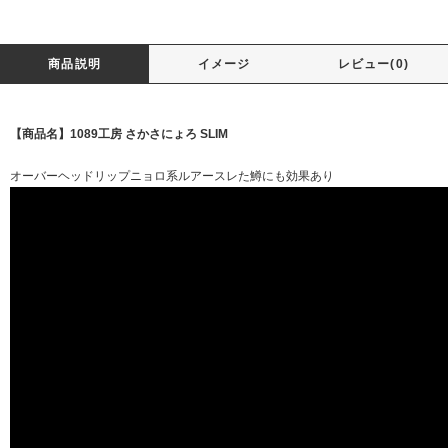
商品説明
イメージ
レビュー(0)
【商品名】1089工房 さかさにょろ SLIM
オーバーヘッドリップニョロ系ルアースレた鱒にも効果あり