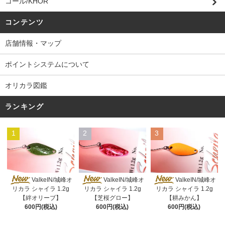
コール/KHOR
コンテンツ
店舗情報・マップ
ポイントシステムについて
オリカラ図鑑
ランキング
1
2
3
ValkeIN/城峰オ
ValkeIN/城峰オ
ValkeIN/城峰オ
リカラ シャイラ 1.2g
リカラ シャイラ 1.2g
リカラ シャイラ 1.2g
【絆オリーブ】
【芝桜グロー】
【耕みかん】
600円(税込)
600円(税込)
600円(税込)