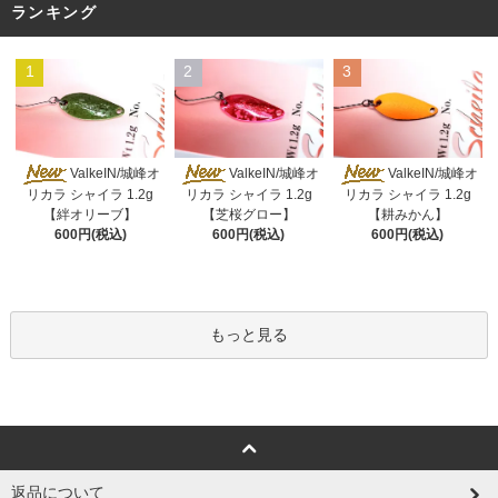
ランキング
1
2
3
ValkeIN/城峰オ
ValkeIN/城峰オ
ValkeIN/城峰オ
リカラ シャイラ 1.2g
リカラ シャイラ 1.2g
リカラ シャイラ 1.2g
【絆オリーブ】
【芝桜グロー】
【耕みかん】
600円(税込)
600円(税込)
600円(税込)
もっと見る
返品について