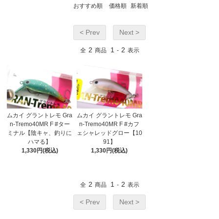
おすすめ順
価格順
新着順
< Prev
Next >
2
1
2
全
商品
-
表示
ムカイ グラントレモ Gra
ムカイ グラントレモ Gra
n-Tremo40MR F #ター
n-Tremo40MR F #カフ
ミナル【陰キャ、釣りに
ェシャレッドグロー【10
ハマる】
91】
1,330円(税込)
1,330円(税込)
2
1
2
全
商品
-
表示
< Prev
Next >