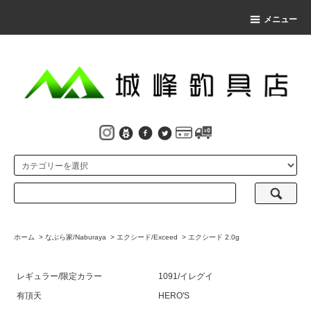
メニュー
ホーム
>
なぶら家/Naburaya
>
エクシード/Exceed
>
エクシード 2.0g
レギュラー/限定カラー
1091/イレグイ
有頂天
HERO'S