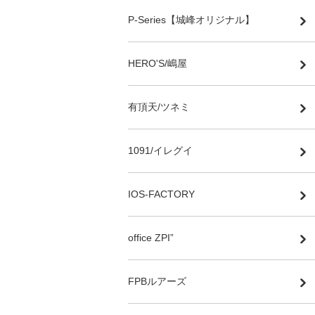
P-Series【城峰オリジナル】
HERO'S/嶋屋
有頂天/ツネミ
1091/イレグイ
IOS-FACTORY
office ZPI”
FPBルアーズ