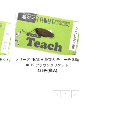
 0.8g
ノリーズ TEACH 鱒玄人 ティーチ 0.8g
#019 ブラウンクリケット
425円(税込)
<
1
>